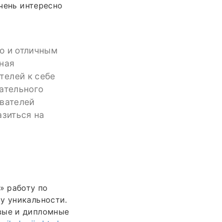
Очень интересно
и
о и отличным
ная
телей к себе
ательного
ователей
азиться на
» работу по
у уникальности.
вые и дипломные