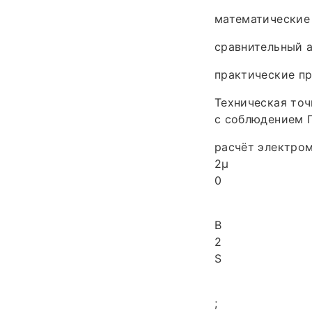
математические
сравнительный а
практические п
Техническая точ
с соблюдением Г
расчёт электром
2μ
0
B
2
S
;