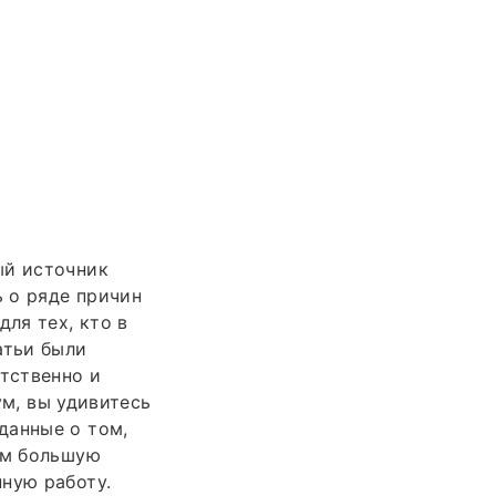
ый источник
 о ряде причин
ля тех, кто в
атьи были
етственно и
ум, вы удивитесь
данные о том,
ам большую
ную работу.