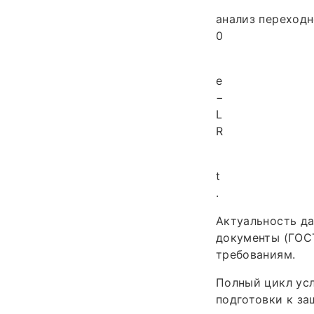
анализ переходно
0
e
−
L
R
t
.
Актуальность да
документы (ГОСТ
требованиям.
Полный цикл усл
подготовки к за