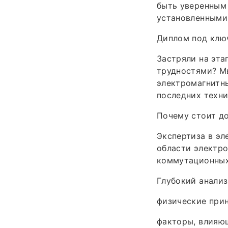
быть уверенным 
установленными
Диплом под ключ
Застряли на эта
трудностями? М
электромагнитны
последних техн
Почему стоит д
Экспертиза в эл
области электро
коммутационных
Глубокий анализ
физические при
факторы, влияющ