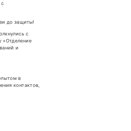
 с
еи до защиты!
олкнулись с
у «Отделение
ваний и
опытом в
ения контактов,