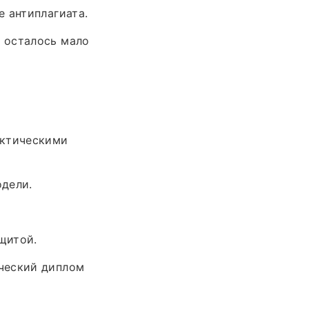
 антиплагиата.
 осталось мало
актическими
одели.
щитой.
ческий диплом