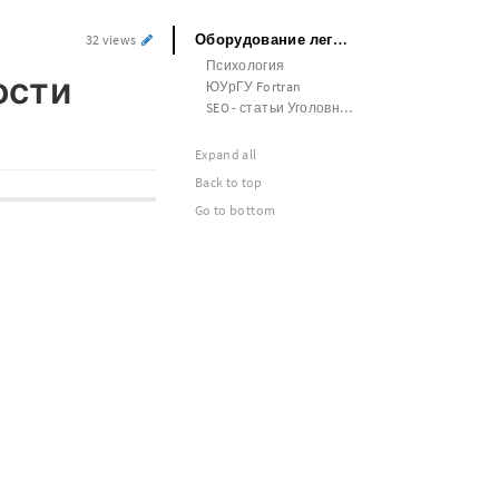
Оборудование легкой промышленности Контрольная работа
32 views
Психология
ости
ЮУрГУ Fortran
SEO - статьи Уголовное право
Expand all
Back to top
Go to bottom