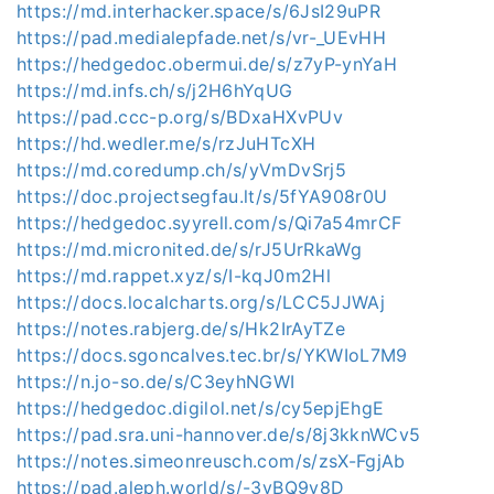
https://md.interhacker.space/s/6JsI29uPR
https://pad.medialepfade.net/s/vr-_UEvHH
https://hedgedoc.obermui.de/s/z7yP-ynYaH
https://md.infs.ch/s/j2H6hYqUG
https://pad.ccc-p.org/s/BDxaHXvPUv
https://hd.wedler.me/s/rzJuHTcXH
https://md.coredump.ch/s/yVmDvSrj5
https://doc.projectsegfau.lt/s/5fYA908r0U
https://hedgedoc.syyrell.com/s/Qi7a54mrCF
https://md.micronited.de/s/rJ5UrRkaWg
https://md.rappet.xyz/s/I-kqJ0m2Hl
https://docs.localcharts.org/s/LCC5JJWAj
https://notes.rabjerg.de/s/Hk2IrAyTZe
https://docs.sgoncalves.tec.br/s/YKWIoL7M9
https://n.jo-so.de/s/C3eyhNGWI
https://hedgedoc.digilol.net/s/cy5epjEhgE
https://pad.sra.uni-hannover.de/s/8j3kknWCv5
https://notes.simeonreusch.com/s/zsX-FgjAb
https://pad.aleph.world/s/-3vBQ9v8D