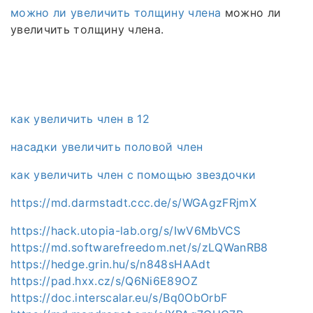
можно ли увеличить толщину члена
можно ли
увеличить толщину члена.
как увеличить член в 12
насадки увеличить половой член
как увеличить член с помощью звездочки
https://md.darmstadt.ccc.de/s/WGAgzFRjmX
https://hack.utopia-lab.org/s/IwV6MbVCS
https://md.softwarefreedom.net/s/zLQWanRB8
https://hedge.grin.hu/s/n848sHAAdt
https://pad.hxx.cz/s/Q6Ni6E89OZ
https://doc.interscalar.eu/s/Bq0ObOrbF