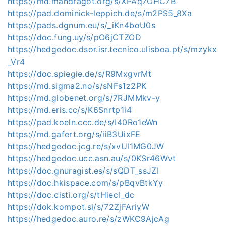
https://md.mandragot.org/s/XPAq7OHC7B
https://pad.dominick-leppich.de/s/m2PS5_8Xa
https://pads.dgnum.eu/s/_iKn4boU0s
https://doc.fung.uy/s/pO6jCTZOD
https://hedgedoc.dsor.isr.tecnico.ulisboa.pt/s/mzykx
_Vr4
https://doc.spiegie.de/s/R9MxgvrMt
https://md.sigma2.no/s/sNFs1z2PK
https://md.globenet.org/s/7RJMMkv-y
https://md.eris.cc/s/K6Snrtp1i4
https://pad.koeln.ccc.de/s/I40Ro1eWn
https://md.gafert.org/s/iiB3UixFE
https://hedgedoc.jcg.re/s/xvUl1MG0JW
https://hedgedoc.ucc.asn.au/s/0KSr46Wvt
https://doc.gnuragist.es/s/sQDT_ssJZI
https://doc.hkispace.com/s/pBqvBtkYy
https://doc.cisti.org/s/tHiecl_dc
https://dok.kompot.si/s/72ZjFAriyW
https://hedgedoc.auro.re/s/zWKC9AjcAg