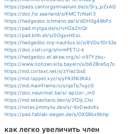
https://pads.cantorgymnasium.de/s/Sry_pZxAQ
https://doc.fsr.saarland/s/KMCTcNatr3
https://hedgedoc.ichmann.de/s/dDH0g49bPz
https://pad.mytga.de/s/rvH2aZmQr
https://pad.bhh.sh/s/0OgsvH0xL
https://hedgedoc.nrp-nautilus.io/s/8VDo1DrS3s
https://doc.cisti.org/s/nrmPETU-k
https://hedgedoc.et.aksw.org/s/-o97Yzbu-
https://www.notizen.kita.bayern/s/b62Bre5q7o
https://md.cortext.net/s/zYIezSisE
https://md.rappet.xyz/s/yFA3NI3K4z
https://md.mainframe.io/s/qaTq7xgcG
https://doc.neutrinet.be/s/-apUol-_m0
https://md.sebastians.dev/s/2fDjLClsi
https://notes.jimmyliu.dev/s/-6vDwdvKx
https://pad.fablab-siegen.de/s/OXS8bx9bhp
как легко увеличить член