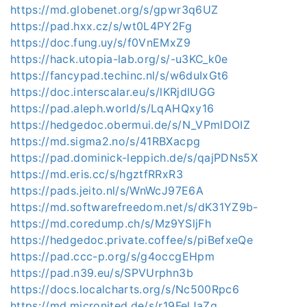
https://md.globenet.org/s/gpwr3q6UZ
https://pad.hxx.cz/s/wt0L4PY2Fg
https://doc.fung.uy/s/f0VnEMxZ9
https://hack.utopia-lab.org/s/-u3KC_k0e
https://fancypad.techinc.nl/s/w6duIxGt6
https://doc.interscalar.eu/s/lKRjdIUGG
https://pad.aleph.world/s/LqAHQxy16
https://hedgedoc.obermui.de/s/N_VPmlDOIZ
https://md.sigma2.no/s/41RBXacpg
https://pad.dominick-leppich.de/s/qajPDNs5X
https://md.eris.cc/s/hgztfRRxR3
https://pads.jeito.nl/s/WnWcJ97E6A
https://md.softwarefreedom.net/s/dK31YZ9b-
https://md.coredump.ch/s/Mz9YSljFh
https://hedgedoc.private.coffee/s/piBefxeQe
https://pad.ccc-p.org/s/g4occgEHpm
https://pad.n39.eu/s/SPVUrphn3b
https://docs.localcharts.org/s/Nc500Rpc6
https://md.micronited.de/s/r19FelJaZg