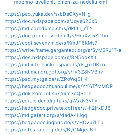
mozhno-uvelichit-chlen-za-nedeliu.xml
https://pad.yuka.dev/s/bDsOXyvN_g
https://doc.hkispace.com/s/Jqvs623x6
https://md.coredump.ch/s/dkLLj_nTY
https://doc.projectsegfau.lt/s/HmXvf5SDbn
https://codi.sevenvm.de/s/KmJT6KMs7
https://write.frame.gargantext.org/s/SyM3RJ1T-e
https://doc.hkispace.com/s/8N5ooxXIt
https://md.interhacker.space/s/ds_px9Kxo
https://md.mandragot.org/s/fV3Z8NVBhv
https://pad.mytga.de/s/ZPoWqCi_4
https://hedgedoc.thuanbui.me/s/YY6TfMMOR
https://dok.kompot.si/s/uim3cQR0rh
https://edit.leiden.digital/s/qWsxN3vPv
https://hedgedoc.private.coffee/s/-h2jfxDJ6
https://md.gafert.org/s/dadA4lJqq
https://hedgedoc.inqbus.de/s/vHCvu7LTb
https://notes.rabjerg.de/s/ByCMgeJ6-l