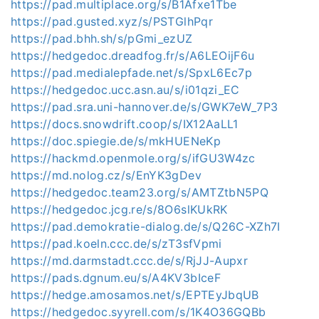
https://pad.multiplace.org/s/B1Afxe1Tbe
https://pad.gusted.xyz/s/PSTGlhPqr
https://pad.bhh.sh/s/pGmi_ezUZ
https://hedgedoc.dreadfog.fr/s/A6LEOijF6u
https://pad.medialepfade.net/s/SpxL6Ec7p
https://hedgedoc.ucc.asn.au/s/i01qzi_EC
https://pad.sra.uni-hannover.de/s/GWK7eW_7P3
https://docs.snowdrift.coop/s/IX12AaLL1
https://doc.spiegie.de/s/mkHUENeKp
https://hackmd.openmole.org/s/ifGU3W4zc
https://md.nolog.cz/s/EnYK3gDev
https://hedgedoc.team23.org/s/AMTZtbN5PQ
https://hedgedoc.jcg.re/s/8O6slKUkRK
https://pad.demokratie-dialog.de/s/Q26C-XZh7I
https://pad.koeln.ccc.de/s/zT3sfVpmi
https://md.darmstadt.ccc.de/s/RjJJ-Aupxr
https://pads.dgnum.eu/s/A4KV3bIceF
https://hedge.amosamos.net/s/EPTEyJbqUB
https://hedgedoc.syyrell.com/s/1K4O36GQBb