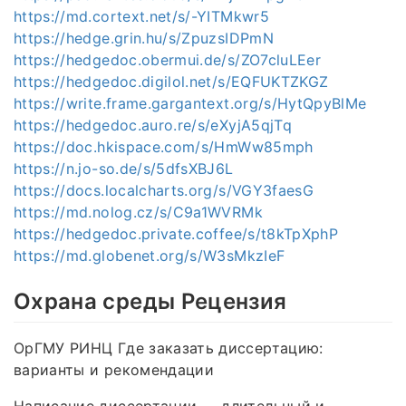
https://md.cortext.net/s/-YITMkwr5
https://hedge.grin.hu/s/ZpuzsIDPmN
https://hedgedoc.obermui.de/s/ZO7cluLEer
https://hedgedoc.digilol.net/s/EQFUKTZKGZ
https://write.frame.gargantext.org/s/HytQpyBlMe
https://hedgedoc.auro.re/s/eXyjA5qjTq
https://doc.hkispace.com/s/HmWw85mph
https://n.jo-so.de/s/5dfsXBJ6L
https://docs.localcharts.org/s/VGY3faesG
https://md.nolog.cz/s/C9a1WVRMk
https://hedgedoc.private.coffee/s/t8kTpXphP
https://md.globenet.org/s/W3sMkzIeF
Охрана среды Рецензия
ОрГМУ РИНЦ Где заказать диссертацию:
варианты и рекомендации