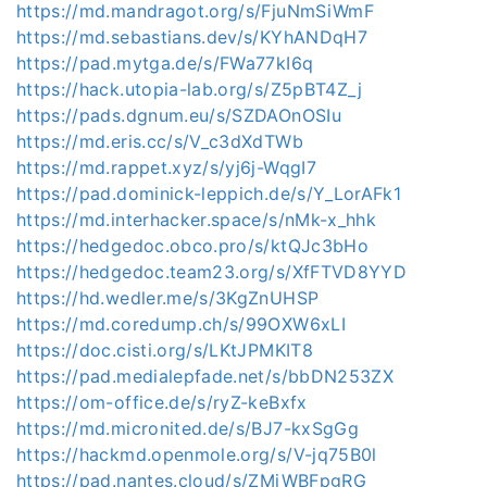
https://md.mandragot.org/s/FjuNmSiWmF
https://md.sebastians.dev/s/KYhANDqH7
https://pad.mytga.de/s/FWa77kI6q
https://hack.utopia-lab.org/s/Z5pBT4Z_j
https://pads.dgnum.eu/s/SZDAOnOSIu
https://md.eris.cc/s/V_c3dXdTWb
https://md.rappet.xyz/s/yj6j-WqgI7
https://pad.dominick-leppich.de/s/Y_LorAFk1
https://md.interhacker.space/s/nMk-x_hhk
https://hedgedoc.obco.pro/s/ktQJc3bHo
https://hedgedoc.team23.org/s/XfFTVD8YYD
https://hd.wedler.me/s/3KgZnUHSP
https://md.coredump.ch/s/99OXW6xLI
https://doc.cisti.org/s/LKtJPMKIT8
https://pad.medialepfade.net/s/bbDN253ZX
https://om-office.de/s/ryZ-keBxfx
https://md.micronited.de/s/BJ7-kxSgGg
https://hackmd.openmole.org/s/V-jq75B0l
https://pad.nantes.cloud/s/ZMjWBFpgRG