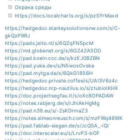
Охрана среды
https://docs.localcharts.org/s/pzSYrMaxd
https://hedgedoc.stanleysolutionsnw.com/s/C-
gkQzP9RJ
https://pads.jeito.nl/s/6QZqFN5pcM
https://md.globenet.org/s/6GZ42A5DD
https://pad.koeln.ccc.de/s/kzEJ0BZBN
https://pad.yuka.dev/s/N5wosOvska
https://pad.mytga.de/s/6QkG1856H
https://hedgedoc.private.coffee/s/UAI3V6z4c
https://hedgedoc.nrp-nautilus.io/s/ztubiolKHX
https://doc.projectsegfau.lt/s/oXc8OPADAW
https://notes.rabjerg.de/s/rJhiAkHgMg
https://pad.n39.eu/s/-ZsKDrmaZ3
https://notes.simeonreusch.com/s/mzFWq46WK
https://pad.fablab-siegen.de/s/JcQ5A_-iQl
https://doc.interscalar.eu/s/LrvP3-bOF