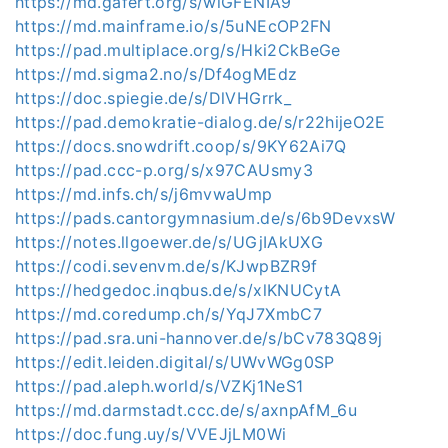
https://md.gafert.org/s/wiGFENIA9
https://md.mainframe.io/s/5uNEcOP2FN
https://pad.multiplace.org/s/Hki2CkBeGe
https://md.sigma2.no/s/Df4ogMEdz
https://doc.spiegie.de/s/DlVHGrrk_
https://pad.demokratie-dialog.de/s/r22hijeO2E
https://docs.snowdrift.coop/s/9KY62Ai7Q
https://pad.ccc-p.org/s/x97CAUsmy3
https://md.infs.ch/s/j6mvwaUmp
https://pads.cantorgymnasium.de/s/6b9DevxsW
https://notes.llgoewer.de/s/UGjIAkUXG
https://codi.sevenvm.de/s/KJwpBZR9f
https://hedgedoc.inqbus.de/s/xlKNUCytA
https://md.coredump.ch/s/YqJ7XmbC7
https://pad.sra.uni-hannover.de/s/bCv783Q89j
https://edit.leiden.digital/s/UWvWGg0SP
https://pad.aleph.world/s/VZKj1NeS1
https://md.darmstadt.ccc.de/s/axnpAfM_6u
https://doc.fung.uy/s/VVEJjLM0Wi