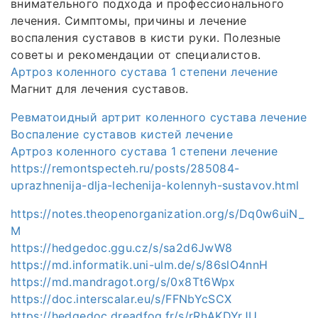
внимательного подхода и профессионального
лечения. Симптомы, причины и лечение
воспаления суставов в кисти руки. Полезные
советы и рекомендации от специалистов.
Артроз коленного сустава 1 степени лечение
Магнит для лечения суставов.
Ревматоидный артрит коленного сустава лечение
Воспаление суставов кистей лечение
Артроз коленного сустава 1 степени лечение
https://remontspecteh.ru/posts/285084-
uprazhnenija-dlja-lechenija-kolennyh-sustavov.html
https://notes.theopenorganization.org/s/Dq0w6uiN_
M
https://hedgedoc.ggu.cz/s/sa2d6JwW8
https://md.informatik.uni-ulm.de/s/86slO4nnH
https://md.mandragot.org/s/0x8Tt6Wpx
https://doc.interscalar.eu/s/FFNbYcSCX
https://hedgedoc.dreadfog.fr/s/rRhAKDYrJU