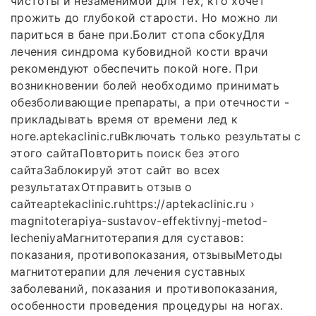
чистоты и незаменимой для тех, кто хочет
прожить до глубокой старости. Но можно ли
париться в бане при.Болит стопа сбокуДля
лечения синдрома кубовидной кости врачи
рекомендуют обеспечить покой ноге. При
возникновении болей необходимо принимать
обезболивающие препараты, а при отечности -
прикладывать время от времени лед к
ноге.aptekaclinic.ruВключать только результаты с
этого сайтаПовторить поиск без этого
сайтаЗаблокируй этот сайт во всех
результатахОтправить отзыв о
сайтеaptekaclinic.ruhttps://aptekaclinic.ru ›
magnitoterapiya-sustavov-effektivnyj-metod-
lecheniyaМагнитотерапия для суставов:
показания, противопоказания, отзывыМетоды
магнитотерапии для лечения суставных
заболеваний, показания и противопоказания,
особенности проведения процедуры на ногах.