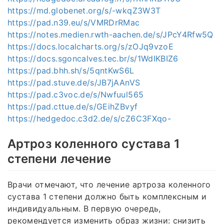
https://md.globenet.org/s/-wkqZ3W3T
https://pad.n39.eu/s/VMRDrRMac
https://notes.medien.rwth-aachen.de/s/JPcY4Rfw5Q
https://docs.localcharts.org/s/zOJq9vzoE
https://docs.sgoncalves.tec.br/s/1WdIKBIZ6
https://pad.bhh.sh/s/5qntKwS6L
https://pad.stuve.de/s/JB7jAAnVS
https://pad.c3voc.de/s/Nwfuul565
https://pad.cttue.de/s/GEihZBvyf
https://hedgedoc.c3d2.de/s/cZ6C3FXqo-
Артроз коленного сустава 1
степени лечение
Врачи отмечают, что лечение артроза коленного
сустава 1 степени должно быть комплексным и
индивидуальным. В первую очередь,
рекомендуется изменить образ жизни: снизить