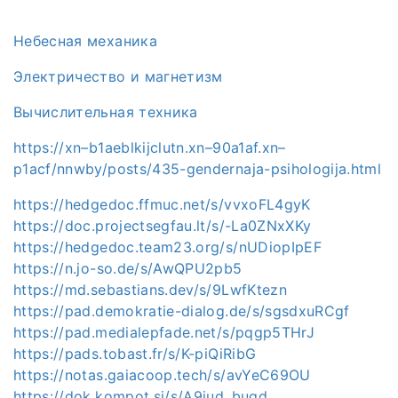
Небесная механика
Электричество и магнетизм
Вычислительная техника
https://xn–b1aeblkijclutn.xn–90a1af.xn–
p1acf/nnwby/posts/435-gendernaja-psihologija.html
https://hedgedoc.ffmuc.net/s/vvxoFL4gyK
https://doc.projectsegfau.lt/s/-La0ZNxXKy
https://hedgedoc.team23.org/s/nUDiopIpEF
https://n.jo-so.de/s/AwQPU2pb5
https://md.sebastians.dev/s/9LwfKtezn
https://pad.demokratie-dialog.de/s/sgsdxuRCgf
https://pad.medialepfade.net/s/pqgp5THrJ
https://pads.tobast.fr/s/K-piQiRibG
https://notas.gaiacoop.tech/s/avYeC69OU
https://dok.kompot.si/s/A9jud_bugd