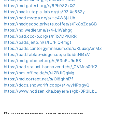
https://md.gafert.org/s/6Ph982xQ7
https://hack.utopia-lab.org/s/R3iXc56Zy
https://pad.mytga.de/s/Hc4W8jJUh
https://hedgedoc.private.coffee/s/Fx8oZdaGB
https://hd.wedler.me/s/4-L1Wahgg
https://pad.ccc-p.org/s/rTb7DPKrRR
https://pads.jeito.nl/s/lUrFiQ4mgt
https://pads.cantorgymnasium.de/s/KLuxqAmMZ
https://pad.fablab-siegen.de/s/4didnNl4xV
https://md.globenet.org/s/63oFU9d5S
https://pad.sra.uni-hannover.de/s/_CVMns0fK2
https://om-office.de/s/rJZBJiQgMg
https://md.cortext.net/s/Ol8qhhi7f
https://docs.snowdrift.coop/s/-wyNPpgyQ
https://www.notizen.kita.bayern/s/gb-0P3ILbU