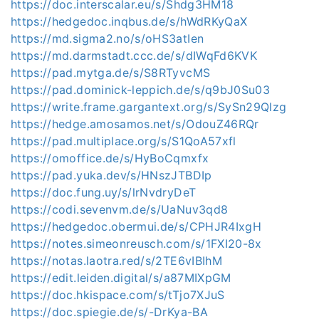
https://doc.interscalar.eu/s/Shdg3HM18
https://hedgedoc.inqbus.de/s/hWdRKyQaX
https://md.sigma2.no/s/oHS3atIen
https://md.darmstadt.ccc.de/s/dIWqFd6KVK
https://pad.mytga.de/s/S8RTyvcMS
https://pad.dominick-leppich.de/s/q9bJ0Su03
https://write.frame.gargantext.org/s/SySn29Qlzg
https://hedge.amosamos.net/s/OdouZ46RQr
https://pad.multiplace.org/s/S1QoA57xfl
https://omoffice.de/s/HyBoCqmxfx
https://pad.yuka.dev/s/HNszJTBDIp
https://doc.fung.uy/s/lrNvdryDeT
https://codi.sevenvm.de/s/UaNuv3qd8
https://hedgedoc.obermui.de/s/CPHJR4IxgH
https://notes.simeonreusch.com/s/1FXI20-8x
https://notas.laotra.red/s/2TE6vIBIhM
https://edit.leiden.digital/s/a87MIXpGM
https://doc.hkispace.com/s/tTjo7XJuS
https://doc.spiegie.de/s/-DrKya-BA