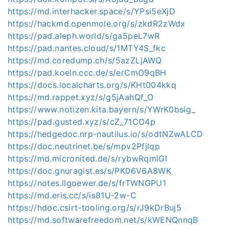
https://md.interhacker.space/s/YPsi5eXjD
https://hackmd.openmole.org/s/zkdR2zWdx
https://pad.aleph.world/s/ga5peL7wR
https://pad.nantes.cloud/s/1MTY4S_fkc
https://md.coredump.ch/s/5azZLjAWQ
https://pad.koeln.ccc.de/s/erCmO9qBH
https://docs.localcharts.org/s/KHt004kkq
https://md.rappet.xyz/s/g5jAahQf_O
https://www.notizen.kita.bayern/s/YWrK0bsig_
https://pad.gusted.xyz/s/cZ_71CO4p
https://hedgedoc.nrp-nautilus.io/s/odtNZwALCD
https://doc.neutrinet.be/s/mpv2Pfjlqp
https://md.micronited.de/s/rybwRqmlGl
https://doc.gnuragist.es/s/PK06V6A8WK
https://notes.llgoewer.de/s/frTWNGPU1
https://md.eris.cc/s/is81U-2w-C
https://hdoc.csirt-tooling.org/s/rJ9kDrBuj5
https://md.softwarefreedom.net/s/kWENQnnqB