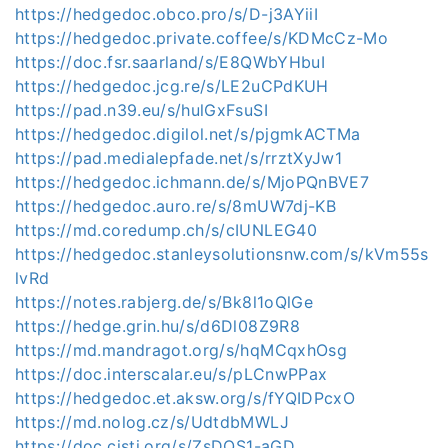
https://hedgedoc.obco.pro/s/D-j3AYiiI
https://hedgedoc.private.coffee/s/KDMcCz-Mo
https://doc.fsr.saarland/s/E8QWbYHbuI
https://hedgedoc.jcg.re/s/LE2uCPdKUH
https://pad.n39.eu/s/hulGxFsuSI
https://hedgedoc.digilol.net/s/pjgmkACTMa
https://pad.medialepfade.net/s/rrztXyJw1
https://hedgedoc.ichmann.de/s/MjoPQnBVE7
https://hedgedoc.auro.re/s/8mUW7dj-KB
https://md.coredump.ch/s/cIUNLEG40
https://hedgedoc.stanleysolutionsnw.com/s/kVm55s
lvRd
https://notes.rabjerg.de/s/Bk8l1oQlGe
https://hedge.grin.hu/s/d6Dl08Z9R8
https://md.mandragot.org/s/hqMCqxhOsg
https://doc.interscalar.eu/s/pLCnwPPax
https://hedgedoc.et.aksw.org/s/fYQIDPcxO
https://md.nolog.cz/s/UdtdbMWLJ
https://doc.cisti.org/s/ZsDQS1-aGD